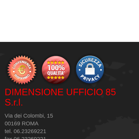
DIMENSIONE UFFICIO 85
S.r.l.
Via dei Colombi, 15
00169 ROMA
tel. 06.23269221