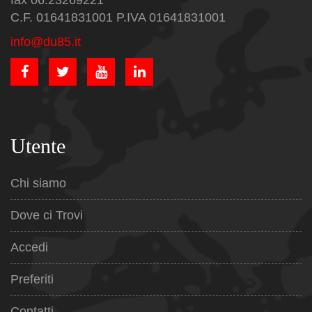
fax 06.23269221
C.F. 01641831001 P.IVA 01641831001
info@du85.it
Utente
Chi siamo
Dove ci Trovi
Accedi
Preferiti
Contatti