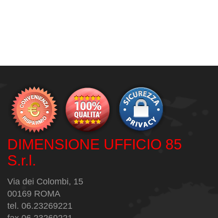
DIMENSIONE UFFICIO 85
S.r.l.
Via dei Colombi, 15
00169 ROMA
tel. 06.23269221