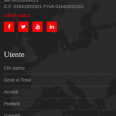
fax 06.23269221
C.F. 01641831001 P.IVA 01641831001
info@du85.it
Utente
Chi siamo
Dove ci Trovi
Accedi
Preferiti
Contatti