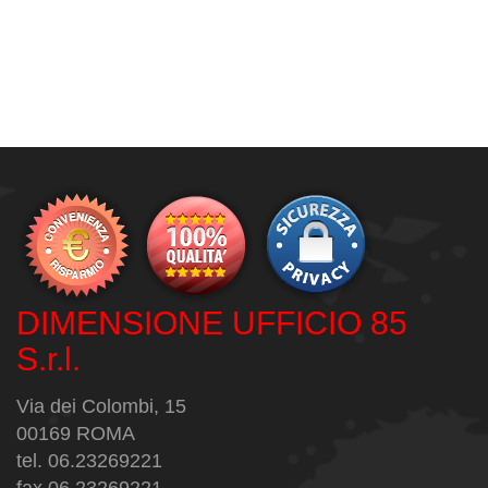
DIMENSIONE UFFICIO 85
S.r.l.
Via dei Colombi, 15
00169 ROMA
tel. 06.23269221