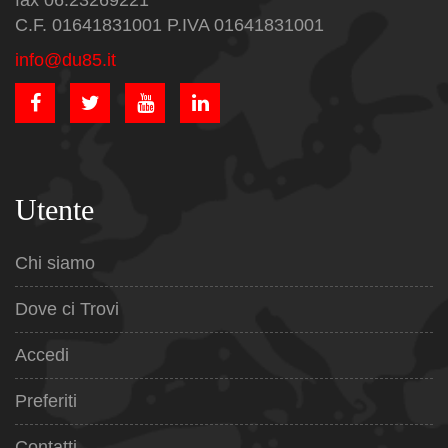
fax 06.23269221
C.F. 01641831001 P.IVA 01641831001
info@du85.it
Utente
Chi siamo
Dove ci Trovi
Accedi
Preferiti
Contatti