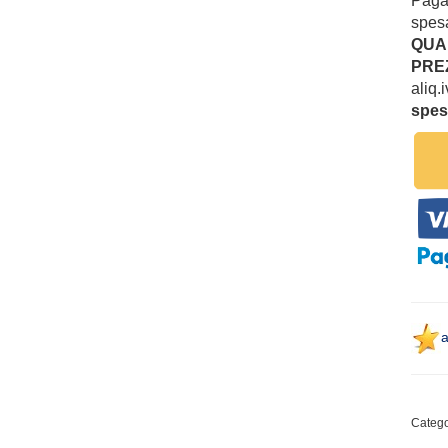
Pag
spesa
QUAN
PREZ
aliq.
spes
a
Catego