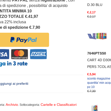
amento
PAYPAL
senza
registrazione
, con
D.30 BLU
 di spedizione , possibilita' di acquisto
TITA MINIMA 10
€.2,17
ZO TOTALE €.41,97
€.2,17
iva 22% inclusa
e di spedizione €.7,90
7646PTSS0
CART 4D D30
PERS 7COL A
€.5,94
sconto magazine
quantita' min acqu
ggiungi ai preferiti
pz.10
€.7,30
Archivio
Cartelle e Classificatori
ria:
. Sottocategoria: