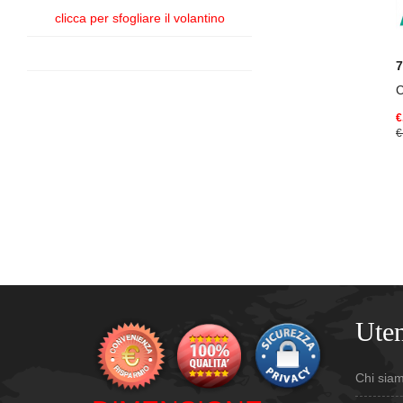
clicca per sfogliare il volantino
€
€
Uten
Chi sia