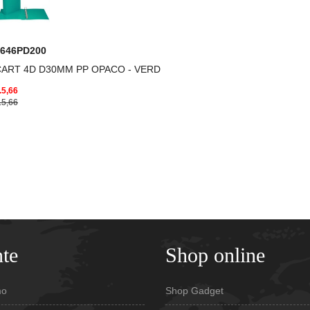
7646PD200
CART 4D D30MM PP OPACO - VERD
.5,66
.5,66
te
Shop online
mo
Shop Gadget