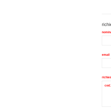
richi
nomin
email
richie