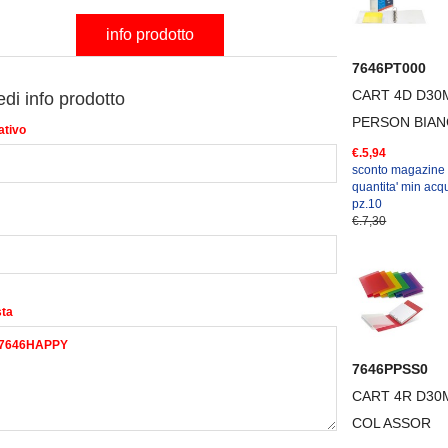
info prodotto
7646PT000
CART 4D D30
edi info prodotto
PERSON BIA
ativo
€.5,94
sconto magazine
quantita' min acqu
pz.10
€.7,30
sta
7646PPSS0
CART 4R D30M
COL ASSOR