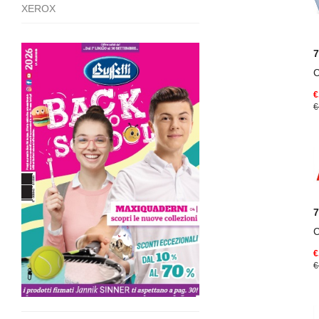
XEROX
€
€
€
€