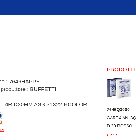
PRODOTTI 
ice : 7646HAPPY
 produttore : BUFFETTI
T 4R D30MM ASS 31X22 HCOLOR
7646Q3000
CART.4 AN. 
D.30 ROSSO
44
€.2,17