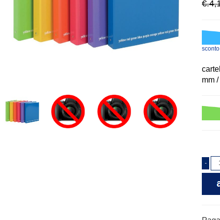
€.4,
scont
carte
mm / 