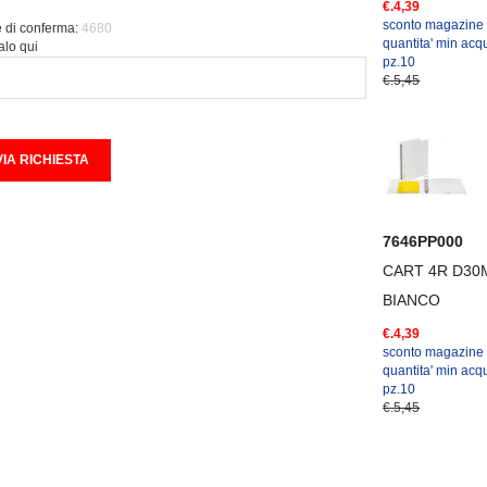
€.4,39
sconto magazine
 di conferma:
4680
quantita' min acqu
alo qui
pz.10
€.5,45
7646PP000
CART 4R D30
BIANCO
€.4,39
sconto magazine
quantita' min acqu
pz.10
€.5,45