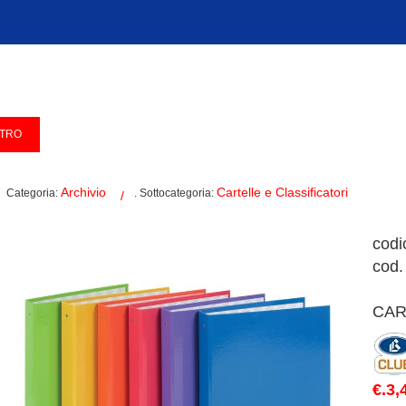
Archivio
Cartelle e Classificatori
Categoria:
. Sottocategoria:
cod
cod.
CAR
€.3,