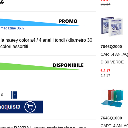
18
€.2,17
o magazine 36%
lla haeey color a4 / 4 anelli tondi / diametro 30
colori assortiti
7646Q2000
CART.4 AN. 
D.30 VERDE
€.2,17
€.2,17
7646Q1000
CART. 4 AN. 