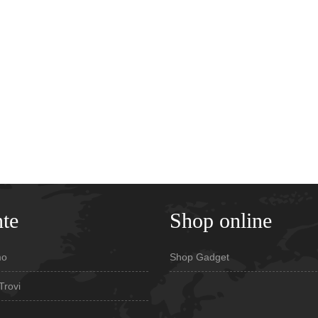
te
Shop online
mo
Shop Gadget
Trovi