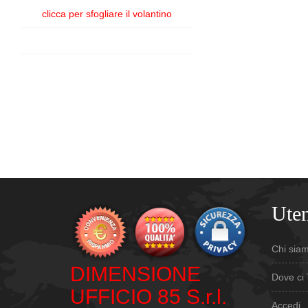
clicca per sfogliare il volantino
Uten
Chi sia
DIMENSIONE
Dove ci 
UFFICIO 85 S.r.l.
Accedi