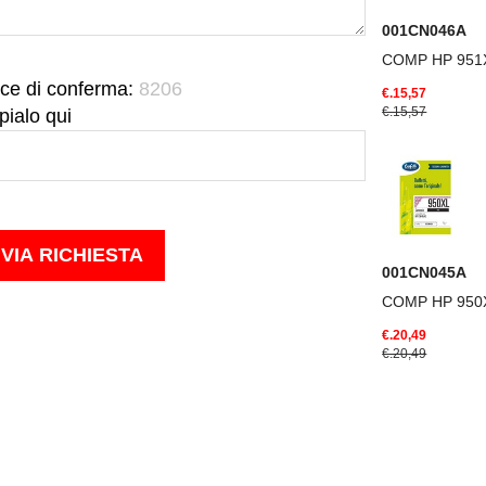
001CN046A
COMP HP 951
ce di conferma:
8206
€.15,57
€.15,57
pialo qui
001CN045A
COMP HP 950
€.20,49
€.20,49