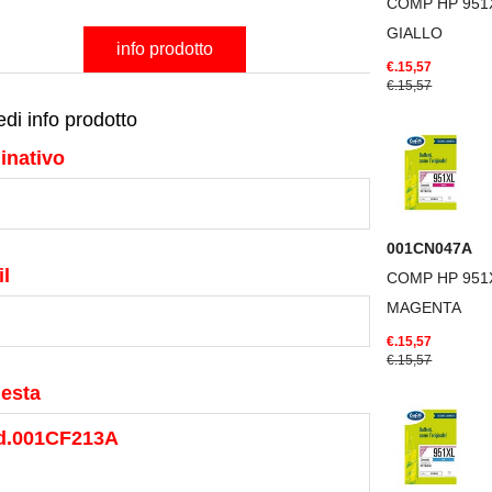
COMP HP 951
GIALLO
info prodotto
€.15,57
€.15,57
edi info prodotto
inativo
001CN047A
l
COMP HP 951
MAGENTA
€.15,57
€.15,57
iesta