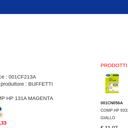
PRODOTTI 
ce : 001CF213A
 produttore : BUFFETTI
P HP 131A MAGENTA
001CN056A
COMP HP 933
GIALLO
,33
€.11,07