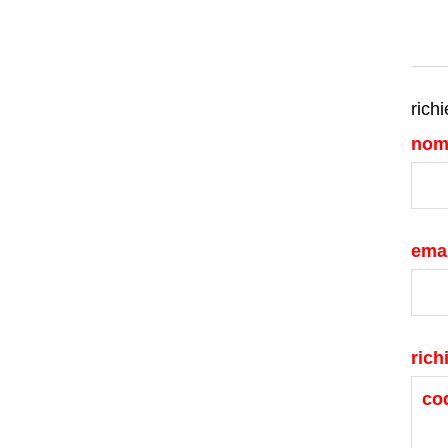
richi
nom
emai
rich