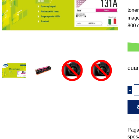
toner
magen
800 
quan
Pag
spesa