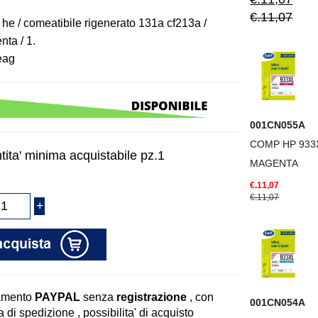
€.11,07
 he / comeatibile rigenerato 131a cf213a /
ta / 1.
eag
001CN055A
COMP HP 933
tita' minima acquistabile pz.1
MAGENTA
€.11,07
€.11,07
amento
PAYPAL
senza
registrazione
, con
001CN054A
 di spedizione , possibilita' di acquisto