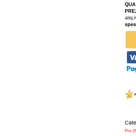
QUAN
PREZ
aliq.
spes
a
Cate
Pro 