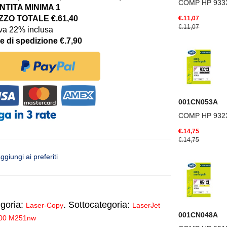
COMP HP 933
TITA MINIMA 1
ZO TOTALE €.61,40
€.11,07
€.11,07
iva 22% inclusa
e di spedizione €.7,90
001CN053A
COMP HP 932
€.14,75
€.14,75
ggiungi ai preferiti
goria:
. Sottocategoria:
Laser-Copy
LaserJet
001CN048A
200 M251nw