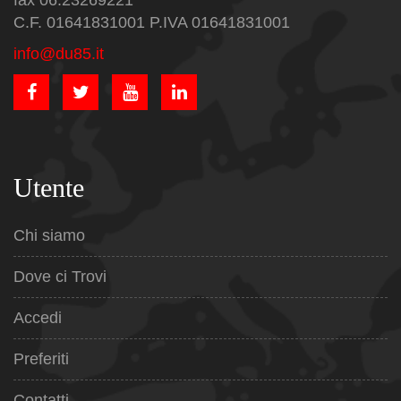
fax 06.23269221
C.F. 01641831001 P.IVA 01641831001
info@du85.it
Utente
Chi siamo
Dove ci Trovi
Accedi
Preferiti
Contatti