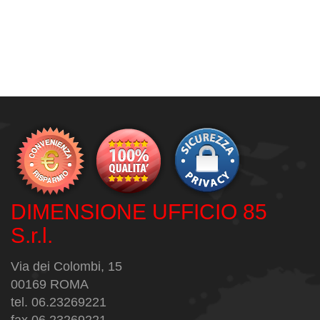
DIMENSIONE UFFICIO 85
S.r.l.
Via dei Colombi, 15
00169 ROMA
tel. 06.23269221