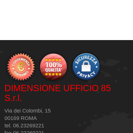
DIMENSIONE UFFICIO 85
S.r.l.
Via dei Colombi, 15
00169 ROMA
tel. 06.23269221