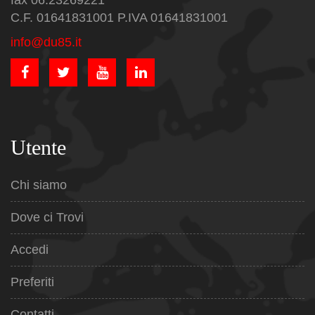
fax 06.23269221
C.F. 01641831001 P.IVA 01641831001
info@du85.it
Utente
Chi siamo
Dove ci Trovi
Accedi
Preferiti
Contatti