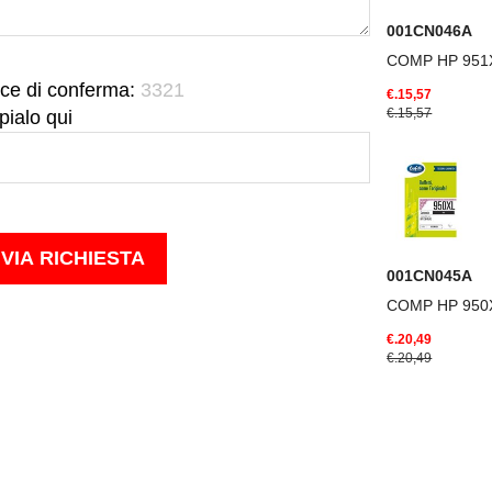
001CN046A
COMP HP 951
ce di conferma:
3321
€.15,57
€.15,57
pialo qui
001CN045A
COMP HP 950
€.20,49
€.20,49