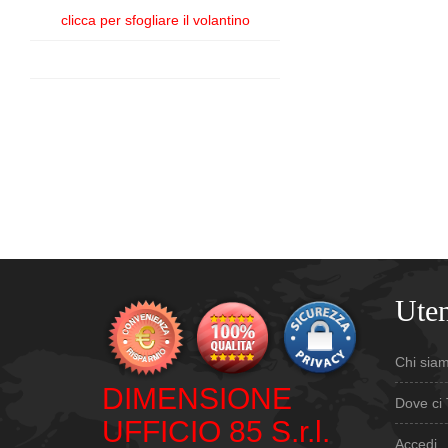
clicca per sfogliare il volantino
Uten
Chi sia
DIMENSIONE
Dove ci 
UFFICIO 85 S.r.l.
Accedi