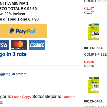
COMP HP 933
TITA MINIMA 1
ZO TOTALE €.92,60
€.11,07
€.11,07
iva 22% inclusa
e di spedizione €.7,90
001CN053A
COMP HP 932
€.14,75
€.14,75
ggiungi ai preferiti
goria:
. Sottocategoria:
Laser-Copy
LaserJet
001CN048A
5D