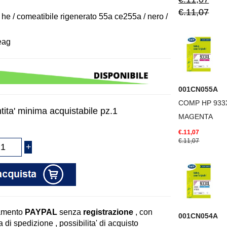
€.11,07
 he / comeatibile rigenerato 55a ce255a / nero /
eag
001CN055A
COMP HP 933
tita' minima acquistabile pz.1
MAGENTA
€.11,07
€.11,07
amento
PAYPAL
senza
registrazione
, con
001CN054A
 di spedizione , possibilita' di acquisto