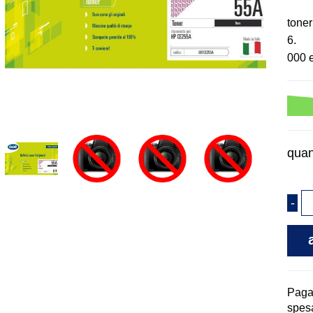
toner
6.
000 
quan
Pag
spesa