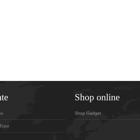
te
Shop online
mo
Shop Gadget
Trovi