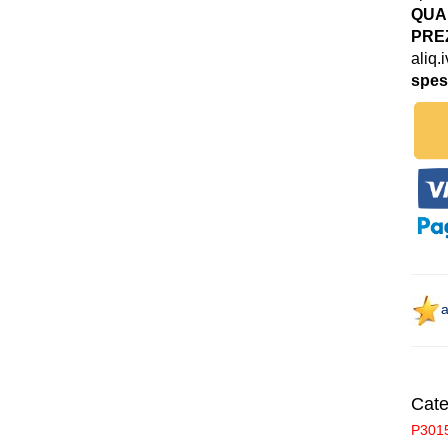
QUAN
PREZ
aliq.
spes
a
Cate
P301