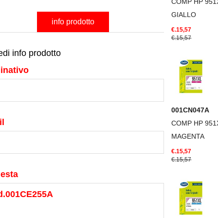
COMP HP 951
GIALLO
info prodotto
€.15,57
€.15,57
edi info prodotto
inativo
001CN047A
l
COMP HP 951
MAGENTA
€.15,57
€.15,57
iesta