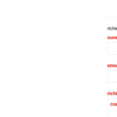
richi
nom
emai
rich