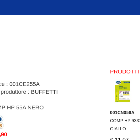
PRODOTTI 
ce : 001CE255A
 produttore : BUFFETTI
P HP 55A NERO
001CN056A
COMP HP 933
GIALLO
,90
€.11,07