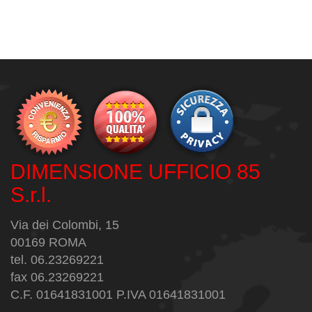
DIMENSIONE UFFICIO 85
S.r.l.
Via dei Colombi, 15
00169 ROMA
tel. 06.23269221
fax 06.23269221
C.F. 01641831001 P.IVA 01641831001