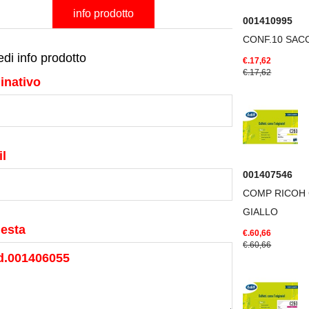
info prodotto
001410995
CONF.10 SACC
edi info prodotto
€.17,62
€.17,62
inativo
l
001407546
COMP RICOH 
GIALLO
iesta
€.60,66
€.60,66