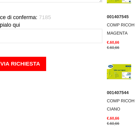
ce di conferma:
7185
001407545
pialo qui
COMP RICOH 
MAGENTA
€.60,66
€.60,66
001407544
COMP RICOH 
CIANO
€.60,66
€.60,66