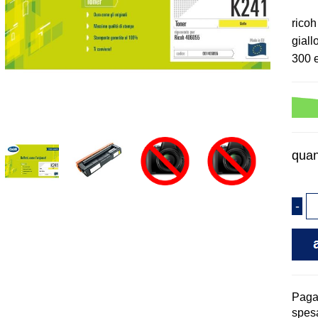
ricoh
giallo
300 
quan
Pag
spesa