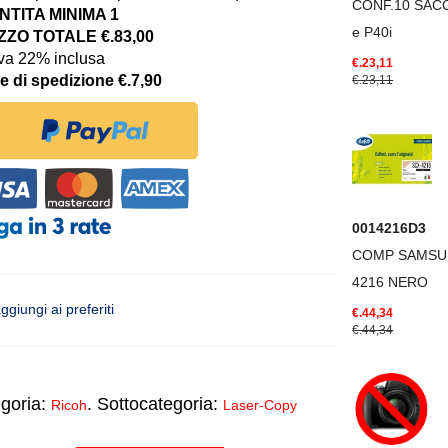
CONF.10 SACC
TITA MINIMA 1
e P40i
ZO TOTALE €.83,00
iva 22% inclusa
€.23,11
e di spedizione €.7,90
€.23,11
0014216D3
COMP SAMSU
4216 NERO
ggiungi ai preferiti
€.44,34
€.44,34
goria:
. Sottocategoria:
Ricoh
Laser-Copy