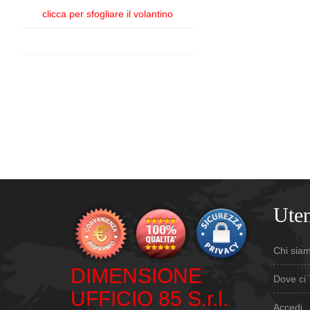
clicca per sfogliare il volantino
Uten
Chi sia
DIMENSIONE
Dove ci 
UFFICIO 85 S.r.l.
Accedi