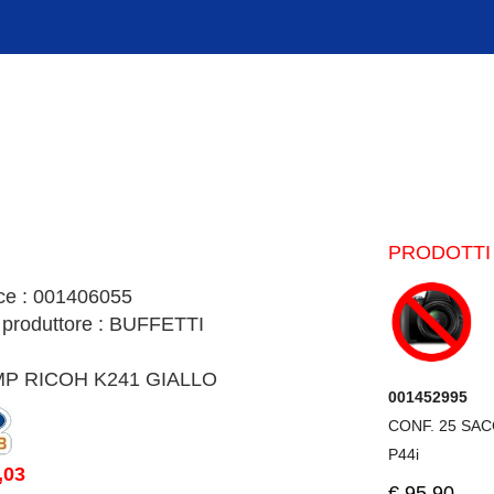
PRODOTTI 
ce : 001406055
 produttore : BUFFETTI
P RICOH K241 GIALLO
001452995
CONF. 25 SAC
P44i
,03
€.95,90