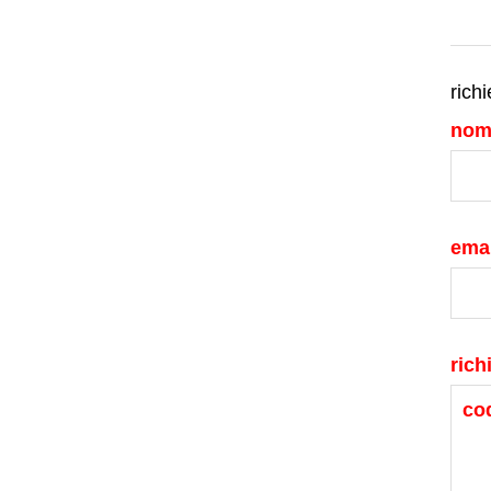
richi
nom
emai
rich