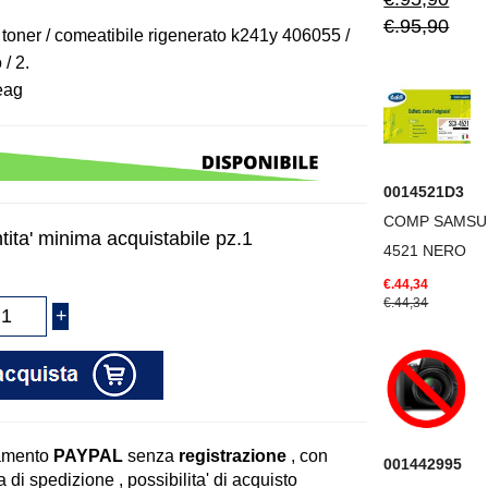
€.95,90
 toner / comeatibile rigenerato k241y 406055 /
 / 2.
eag
0014521D3
COMP SAMSU
tita' minima acquistabile pz.1
4521 NERO
€.44,34
€.44,34
amento
PAYPAL
senza
registrazione
, con
001442995
 di spedizione , possibilita' di acquisto