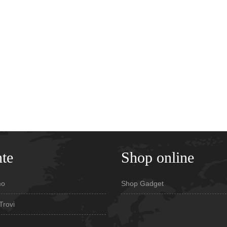
te
Shop online
mo
Shop Gadget
Trovi