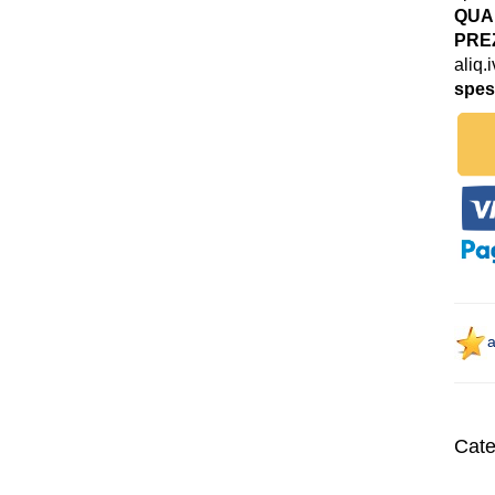
QUAN
PREZ
aliq.
spes
a
Cate