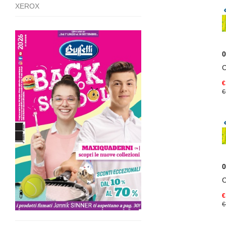
XEROX
0
€
€
0
€
€