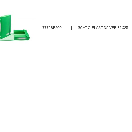
7775BE200
|
SCAT C-ELAST D5 VER 35X25