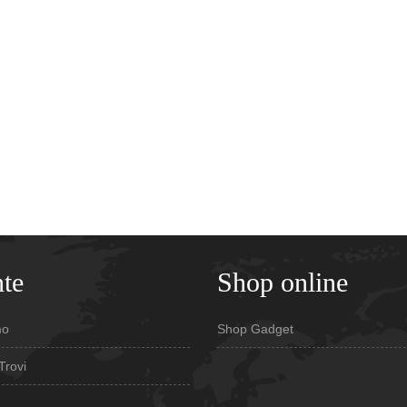
te
Shop online
mo
Shop Gadget
Trovi