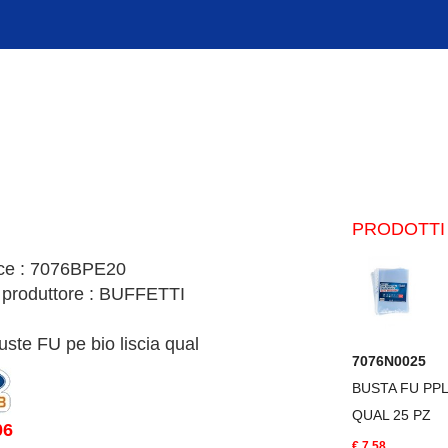
PRODOTTI 
ce : 7076BPE20
 produttore : BUFFETTI
uste FU pe bio liscia qual
7076N0025
BUSTA FU PP
QUAL 25 PZ
06
€.7,58