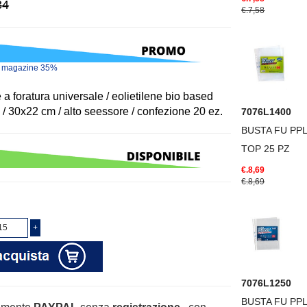
34
€.7,58
o magazine 35%
 a foratura universale / eolietilene bio based
o / 30x22 cm / alto seessore / confezione 20 ez.
7076L1400
BUSTA FU PPL
TOP 25 PZ
€.8,69
€.8,69
7076L1250
BUSTA FU PPL