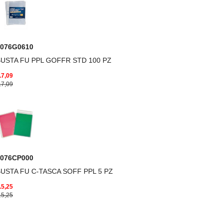
7076G0610
USTA FU PPL GOFFR STD 100 PZ
.7,09
.7,09
7076CP000
USTA FU C-TASCA SOFF PPL 5 PZ
.5,25
.5,25