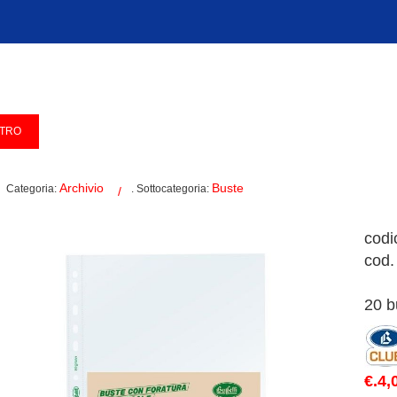
Archivio
Buste
Categoria:
. Sottocategoria:
codi
cod.
20 b
€.4,