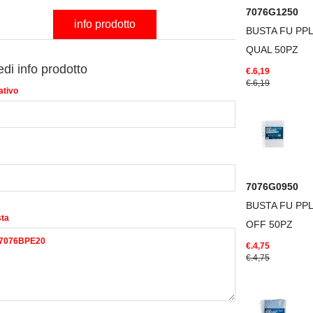
7076G1250
info prodotto
BUSTA FU PP
QUAL 50PZ
edi info prodotto
€.6,19
€.6,19
ativo
7076G0950
BUSTA FU PP
sta
OFF 50PZ
€.4,75
€.4,75