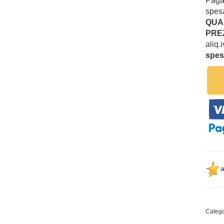
Pag
spesa
QUAN
PREZ
aliq.
spes
a
Catego