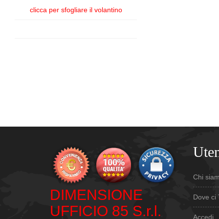
clicca per sfogliare il volantino
Uten
Chi sia
DIMENSIONE
Dove ci 
UFFICIO 85 S.r.l.
Accedi