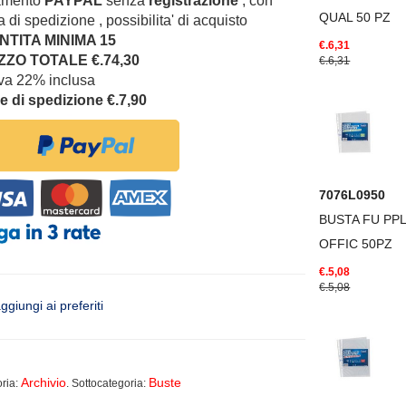
amento
PAYPAL
senza
registrazione
, con
QUAL 50 PZ
 di spedizione , possibilita' di acquisto
TITA MINIMA 15
€.6,31
ZO TOTALE €.74,30
€.6,31
iva 22% inclusa
e di spedizione €.7,90
7076L0950
BUSTA FU PPL
OFFIC 50PZ
€.5,08
€.5,08
ggiungi ai preferiti
Archivio
Buste
ria:
. Sottocategoria: