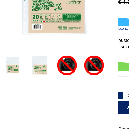
€.4,
scont
buste
lisci