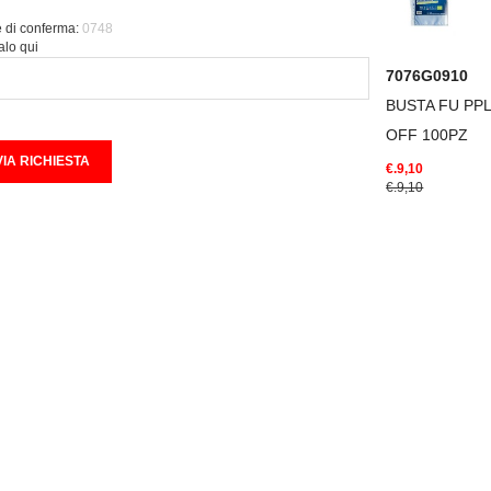
 di conferma:
0748
alo qui
7076G0910
BUSTA FU PP
OFF 100PZ
€.9,10
€.9,10