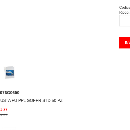
Codice
Ricopi
7076G0650
USTA FU PPL GOFFR STD 50 PZ
.3,77
.3,77