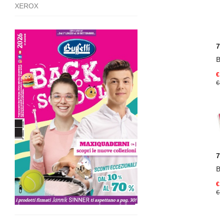
XEROX
B
€
€
B
€
€