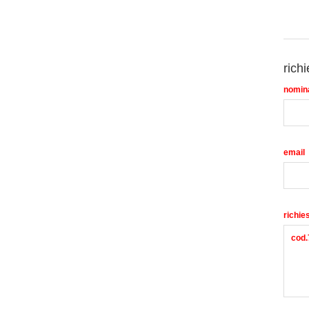
richi
nomin
email
richie