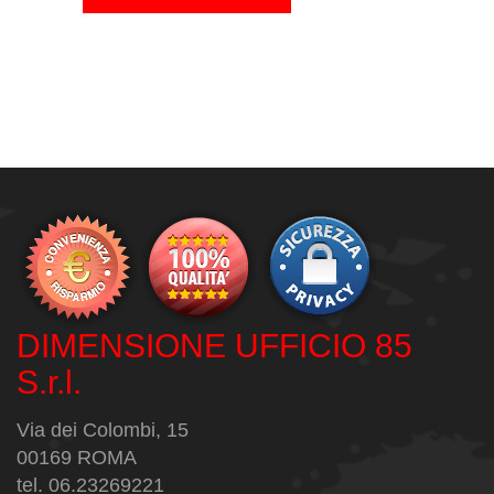
DIMENSIONE UFFICIO 85
S.r.l.
Via dei Colombi, 15
00169 ROMA
tel. 06.23269221