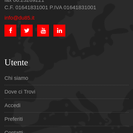
fax 06.23269221
C.F. 01641831001 P.IVA 01641831001
info@du85.it
Utente
Chi siamo
Dove ci Trovi
Accedi
Preferiti
Contatti