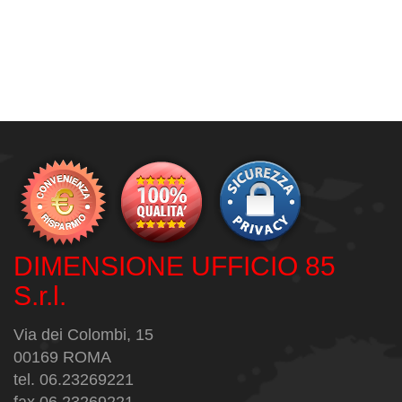
DIMENSIONE UFFICIO 85
S.r.l.
Via dei Colombi, 15
00169 ROMA
tel. 06.23269221