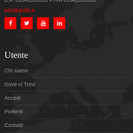
C.F. 01641831001 P.IVA 01641831001
info@du85.it
Utente
Chi siamo
Dove ci Trovi
Accedi
Preferiti
Contatti