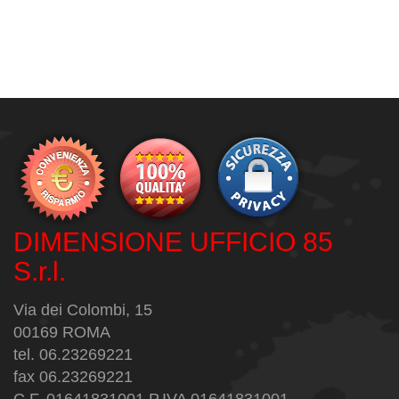
DIMENSIONE UFFICIO 85
S.r.l.
Via dei Colombi, 15
00169 ROMA
tel. 06.23269221
fax 06.23269221