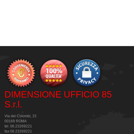
DIMENSIONE UFFICIO 85
S.r.l.
Via dei Colombi, 15
00169 ROMA
tel. 06.23269221
fax 06.23269221