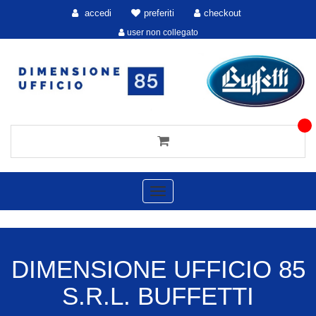
accedi
preferiti
checkout
user non collegato
Toggle
navigation
DIMENSIONE UFFICIO 85
S.R.L. BUFFETTI