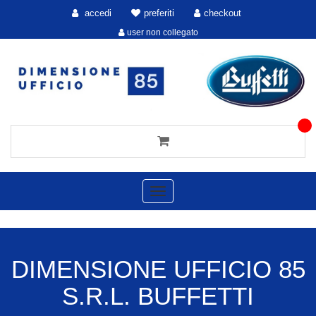
accedi
preferiti
checkout
user non collegato
Toggle
navigation
DIMENSIONE UFFICIO 85
S.R.L. BUFFETTI