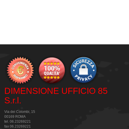
DIMENSIONE UFFICIO 85
S.r.l.
Via dei Colombi, 15
00169 ROMA
tel. 06.23269221
fax 06.23269221